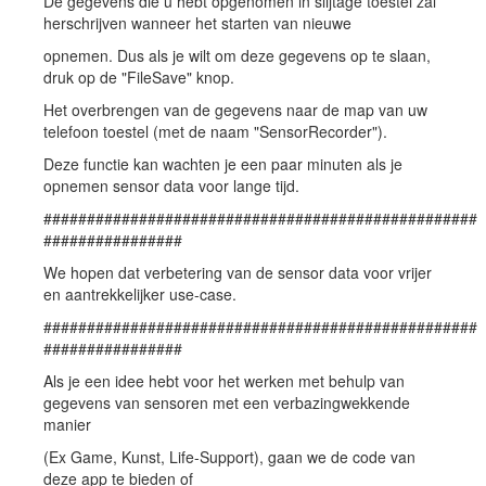
De gegevens die u hebt opgenomen in slijtage toestel zal
herschrijven wanneer het starten van nieuwe
opnemen. Dus als je wilt om deze gegevens op te slaan,
druk op de "FileSave" knop.
Het overbrengen van de gegevens naar de map van uw
telefoon toestel (met de naam "SensorRecorder").
Deze functie kan wachten je een paar minuten als je
opnemen sensor data voor lange tijd.
##################################################
################
We hopen dat verbetering van de sensor data voor vrijer
en aantrekkelijker use-case.
##################################################
################
Als je een idee hebt voor het werken met behulp van
gegevens van sensoren met een verbazingwekkende
manier
(Ex Game, Kunst, Life-Support), gaan we de code van
deze app te bieden of