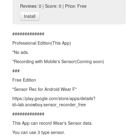
Reviews: 0 | Score: 0 | Price: Free
Install
#############
Professional Edition(This App)
*No ads.
*Recording with Mobile's Sensor(Coming soon)
###
Free Edition
"Sensor Rec for Android Wear F"
https://play.google.com/store/apps/details?
id=lab.snowboy.sensor_recorder_free
#############
This App can record Wear's Sensor data.
You can use 3 type sensor.