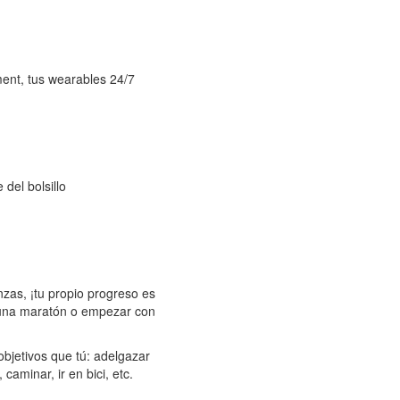
ment, tus wearables 24/7
del bolsillo
zas, ¡tu propio progreso es
o una maratón o empezar con
bjetivos que tú: adelgazar
aminar, ir en bici, etc.