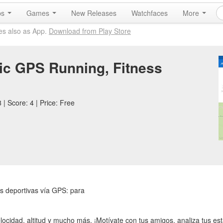
ps
Games
New Releases
Watchfaces
More
es also as App.
Download from Play Store
ic GPS Running, Fitness
| Score: 4 | Price: Free
es deportivas vía GPS: para
elocidad, altitud y mucho más. ¡Motívate con tus amigos, analiza tus es