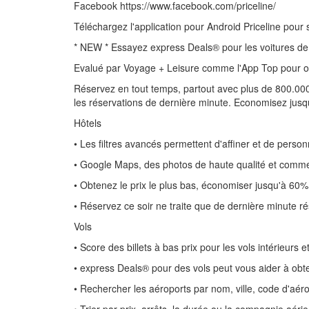
Facebook https://www.facebook.com/priceline/
Téléchargez l'application pour Android Priceline pour 
* NEW * Essayez express Deals® pour les voitures de lo
Evalué par Voyage + Leisure comme l'App Top pour o
Réservez en tout temps, partout avec plus de 800.000 h
les réservations de dernière minute. Economisez jus
Hôtels
• Les filtres avancés permettent d'affiner et de perso
• Google Maps, des photos de haute qualité et comment
• Obtenez le prix le plus bas, économiser jusqu'à 6
• Réservez ce soir ne traite que de dernière minute r
Vols
• Score des billets à bas prix pour les vols intérieurs e
• express Deals® pour des vols peut vous aider à obten
• Rechercher les aéroports par nom, ville, code d'aér