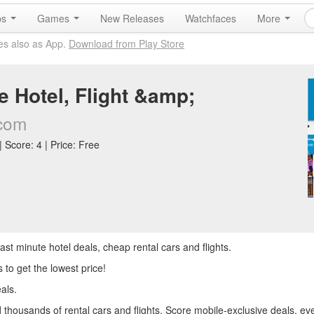
ps
Games
New Releases
Watchfaces
More
es also as App.
Download from Play Store
e Hotel, Flight &amp;
.com
 Score: 4 | Price: Free
last minute hotel deals, cheap rental cars and flights.
to get the lowest price!
als.
housands of rental cars and flights. Score mobile-exclusive deals, ev