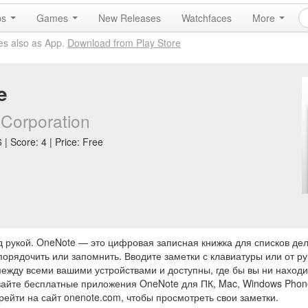
ps
Games
New Releases
Watchfaces
More
es also as App.
Download from Play Store
e
 Corporation
| Score: 4 | Price: Free
д рукой. OneNote — это цифровая записная книжка для списков дел
рядочить или запомнить. Вводите заметки с клавиатуры или от рук
ежду всеми вашими устройствами и доступны, где бы вы ни находи
айте бесплатные приложения OneNote для ПК, Mac, Windows Phone,
ерейти на сайт onenote.com, чтобы просмотреть свои заметки.