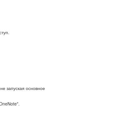
ступ.
 не запуская основное
OneNote".