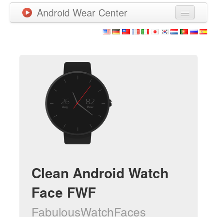
Android Wear Center
News
Apps
Games
New Releases
Watchfaces
More
Clean Android Watch
Face FWF
FabulousWatchFaces