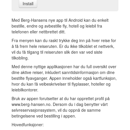
Install
Med Berg-Hansens nye app til Android kan du enkelt
bestille, endre og avbestille fly, hotell og leiebil fra
telefonen eller nettbrettet ditt.
Fra menyen kan du raskt trykke deg inn på hver reise for
å få frem hele reiseruten. Er du ikke tilkoblet et nettverk,
vil du få tilgang til reiseruten slik den var ved siste
tilkobling.
Med denne nyttige applikasjonen har du full oversikt over
dine aktive reiser, inkludert sanntidsinformasjon om dine
bestilte flyavganger. Appen inneholder også kartfunksjon,
hvor du kan få veibeskrivelser til flyplasser, hoteller og
leiebilkontorer.
Bruk av appen forutsetter at du har opprettet profil på
www.berg-hansen.no. Dersom du i dag benytter vårt
selvreservasjonssystem, vil du oppnå de samme
betingelsene ved bestilling i appen.
Hovedfunksjoner: