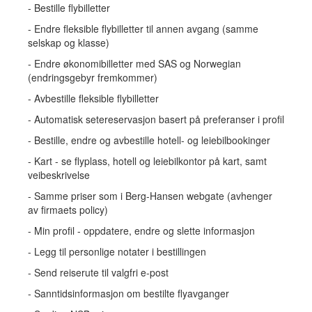
- Bestille flybilletter
- Endre fleksible flybilletter til annen avgang (samme
selskap og klasse)
- Endre økonomibilletter med SAS og Norwegian
(endringsgebyr fremkommer)
- Avbestille fleksible flybilletter
- Automatisk setereservasjon basert på preferanser i profil
- Bestille, endre og avbestille hotell- og leiebilbookinger
- Kart - se flyplass, hotell og leiebilkontor på kart, samt
veibeskrivelse
- Samme priser som i Berg-Hansen webgate (avhenger
av firmaets policy)
- Min profil - oppdatere, endre og slette informasjon
- Legg til personlige notater i bestillingen
- Send reiserute til valgfri e-post
- Sanntidsinformasjon om bestilte flyavganger