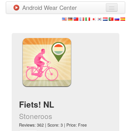
Android Wear Center
News
Apps
Games
New Releases
Watchfaces
More
Fiets! NL
Stoneroos
Reviews: 362 | Score: 3 | Price: Free